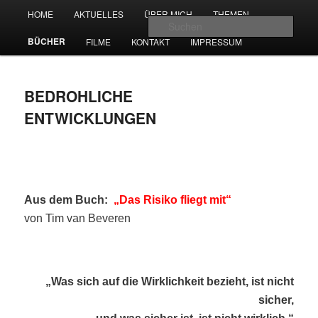
Zum
Hauptmenü
HOME
AKTUELLES
ÜBER MICH
THEMEN
Inhalt
Such
wechseln
BÜCHER
FILME
KONTAKT
IMPRESSUM
timvanbeveren.de
BEDROHLICHE
ENTWICKLUNGEN
Aus dem Buch:
„Das Risiko fliegt mit“
von Tim van Beveren
„Was sich auf die Wirklichkeit bezieht, ist nicht
sicher,