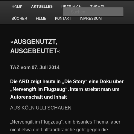
Zum
Hauptmenü
AKTUELLES
HOME
ÜBER MICH
THEMEN
Inhalt
Such
wechseln
BÜCHER
FILME
KONTAKT
IMPRESSUM
timvanbeveren.de
»AUSGENUTZT,
AUSGEBEUTET«
TAZ vom 07. Juli 2014
Die ARD zeigt heute in „Die Story“ eine Doku über
„Nervengift im Flugzeug“. Intern streitet man um
Autorenschaft und Inhalt
AUS KÖLN ULLI SCHAUEN
„Nervengift im Flugzeug“, ein brisantes Thema, aber
nicht etwa die Luftfahrtbranche geht gegen die