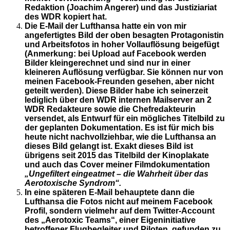
Redaktion (Joachim Angerer) und das Justiziariat
des WDR kopiert hat.
Die E-Mail der Lufthansa hatte ein von mir
angefertigtes Bild der oben besagten Protagonistin
und Arbeitsfotos in hoher Vollauflösung beigefügt
(Anmerkung: bei Upload auf Facebook werden
Bilder kleingerechnet und sind nur in einer
kleineren Auflösung verfügbar. Sie können nur von
meinen Facebook-Freunden gesehen, aber nicht
geteilt werden). Diese Bilder habe ich seinerzeit
lediglich über den WDR internen Mailserver an 2
WDR Redakteure sowie die Chefredakteurin
versendet, als Entwurf für ein mögliches Titelbild zu
der geplanten Dokumentation. Es ist für mich bis
heute nicht nachvollziehbar, wie die Lufthansa an
dieses Bild gelangt ist. Exakt dieses Bild ist
übrigens seit 2015 das Titelbild der Kinoplakate
und auch das Cover meiner Filmdokumentation
„Ungefiltert eingeatmet – die Wahrheit über das
Aerotoxische Syndrom“.
In eine späteren E-Mail behauptete dann die
Lufthansa die Fotos nicht auf meinem Facebook
Profil, sondern vielmehr auf dem Twitter-Account
des „Aerotoxic Teams“, einer Eigeninitiative
betroffener Flugbegleiter und Piloten, gefunden zu