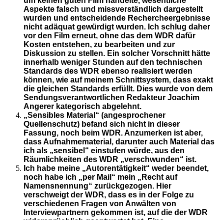
um keinen guten Film handelte, wesentliche
Aspekte falsch und missverständlich dargestellt
wurden und entscheidende Rechercheergebnisse
nicht adäquat gewürdigt wurden. Ich schlug daher
vor den Film erneut, ohne das dem WDR dafür
Kosten entstehen, zu bearbeiten und zur
Diskussion zu stellen. Ein solcher Vorschnitt hätte
innerhalb weniger Stunden auf den technischen
Standards des WDR ebenso realisiert werden
können, wie auf meinem Schnittsystem, dass exakt
die gleichen Standards erfüllt. Dies wurde von dem
Sendungsverantwortlichen Redakteur Joachim
Angerer kategorisch abgelehnt.
„Sensibles Material“ (angesprochener
Quellenschutz) befand sich nicht in dieser
Fassung, noch beim WDR. Anzumerken ist aber,
dass Aufnahmematerial, darunter auch Material das
ich als „sensibel“ einstufen würde, aus den
Räumlichkeiten des WDR „verschwunden“ ist.
Ich habe meine „Autorentätigkeit“ weder beendet,
noch habe ich „per Mail“ mein „Recht auf
Namensnennung“ zurückgezogen. Hier
verschweigt der WDR, dass es in der Folge zu
verschiedenen Fragen von Anwälten von
Interviewpartnern gekommen ist, auf die der WDR