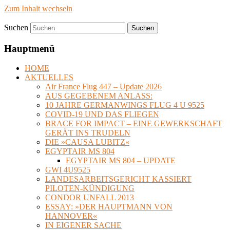
Zum Inhalt wechseln
Suchen
timvanbeveren.de
Hauptmenü
HOME
AKTUELLES
Air France Flug 447 – Update 2026
AUS GEGEBENEM ANLASS:
10 JAHRE GERMANWINGS FLUG 4 U 9525
COVID-19 UND DAS FLIEGEN
BRACE FOR IMPACT – EINE GEWERKSCHAFT
GERÄT INS TRUDELN
DIE »CAUSA LUBITZ«
EGYPTAIR MS 804
EGYPTAIR MS 804 – UPDATE
GWI 4U9525
LANDESARBEITSGERICHT KASSIERT
PILOTEN-KÜNDIGUNG
CONDOR UNFALL 2013
ESSAY: »DER HAUPTMANN VON
HANNOVER«
IN EIGENER SACHE