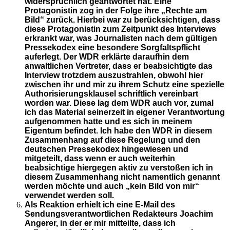
widersprüchlich geantwortet hat. Eine
Protagonistin zog in der Folge ihre „Rechte am
Bild“ zurück. Hierbei war zu berücksichtigen, dass
diese Protagonistin zum Zeitpunkt des Interviews
erkrankt war, was Journalisten nach dem gültigen
Pressekodex eine besondere Sorgfaltspflicht
auferlegt. Der WDR erklärte daraufhin dem
anwaltlichen Vertreter, dass er beabsichtigte das
Interview trotzdem auszustrahlen, obwohl hier
zwischen ihr und mir zu ihrem Schutz eine spezielle
Authorisierungsklausel schriftlich vereinbart
worden war. Diese lag dem WDR auch vor, zumal
ich das Material seinerzeit in eigener Verantwortung
aufgenommen hatte und es sich in meinem
Eigentum befindet. Ich habe den WDR in diesem
Zusammenhang auf diese Regelung und den
deutschen Pressekodex hingewiesen und
mitgeteilt, dass wenn er auch weiterhin
beabsichtige hiergegen aktiv zu verstoßen ich in
diesem Zusammenhang nicht namentlich genannt
werden möchte und auch „kein Bild von mir“
verwendet werden soll.
Als Reaktion erhielt ich eine E-Mail des
Sendungsverantwortlichen Redakteurs Joachim
Angerer, in der er mir mitteilte, dass ich