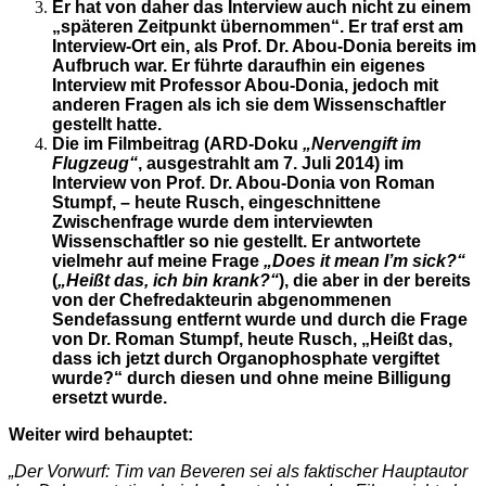
Er hat von daher das Interview auch nicht zu einem
„späteren Zeitpunkt übernommen“. Er traf erst am
Interview-Ort ein, als Prof. Dr. Abou-Donia bereits im
Aufbruch war. Er führte daraufhin ein eigenes
Interview mit Professor Abou-Donia, jedoch mit
anderen Fragen als ich sie dem Wissenschaftler
gestellt hatte.
Die im Filmbeitrag (ARD-Doku
„Nervengift im
Flugzeug“
, ausgestrahlt am 7. Juli 2014) im
Interview von Prof. Dr. Abou-Donia von Roman
Stumpf, – heute Rusch, eingeschnittene
Zwischenfrage wurde dem interviewten
Wissenschaftler so nie gestellt. Er antwortete
vielmehr auf meine Frage
„Does it mean I’m sick?“
(
„Heißt das, ich bin krank?“
), die aber in der bereits
von der Chefredakteurin abgenommenen
Sendefassung entfernt wurde und durch die Frage
von Dr. Roman Stumpf, heute Rusch, „Heißt das,
dass ich jetzt durch Organophosphate vergiftet
wurde?“ durch diesen und ohne meine Billigung
ersetzt wurde.
Weiter wird behauptet:
„Der Vorwurf: Tim van Beveren sei als faktischer Hauptautor