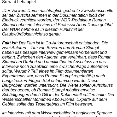
So wird behauptet:
„Der Vorwurf: Durch nachträglich gedrehte Zwischenschnitte
sei den ZuschauerInnen in der Dokumentation bloß der
Eindruck vermittelt worden, der WDR-Redakteur Roman
Stumpf habe ein Interview mit Professor Abou-Donia geführt.
Der WDR nehme es in diesem Punkt mit der
Glaubwürdigkeit nicht so genau.
Fakt ist:
Der Film ist in Co-Autorenschaft entstanden. Die
zwei Autoren – Tim van Beveren und Roman Stumpf –
haben das besagte Interview gemeinsam vorbereitet und
geführt. Zwischen den Autoren war vereinbart, dass Roman
Stumpf am Drehort und unmittelbar im Anschluss an das
Interview noch zusätzlich eine Zwischenfrage aufnehmen
sollte. Warum? Teil eines im Film dokumentierten
Experiments war, dass Roman Stumpf regelmäßig nach
Langstrecken-Flügen Blut entnommen wurde. Diese
Blutproben wurden untersucht. Die Werte sollten Aufschluss
darüber geben, ob Roman Stumpf möglicherweise
Schädigungen durch Gift in der Kabinenluft erlitten hatte. Der
Wissenschaftler Mohamed Abou-Donia, Experte auf dem
Gebiet, sollte das Testergebnis im Film bewerten.
Im Interview mit dem Wissenschaftler in englischer Sprache