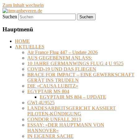
Zum Inhalt wechseln
Suchen
timvanbeveren.de
Hauptmenü
HOME
AKTUELLES
Air France Flug 447 – Update 2026
AUS GEGEBENEM ANLASS:
10 JAHRE GERMANWINGS FLUG 4 U 9525
COVID-19 UND DAS FLIEGEN
BRACE FOR IMPACT – EINE GEWERKSCHAFT
GERÄT INS TRUDELN
DIE »CAUSA LUBITZ«
EGYPTAIR MS 804
EGYPTAIR MS 804 – UPDATE
GWI 4U9525
LANDESARBEITSGERICHT KASSIERT
PILOTEN-KÜNDIGUNG
CONDOR UNFALL 2013
ESSAY: »DER HAUPTMANN VON
HANNOVER«
IN EIGENER SACHE