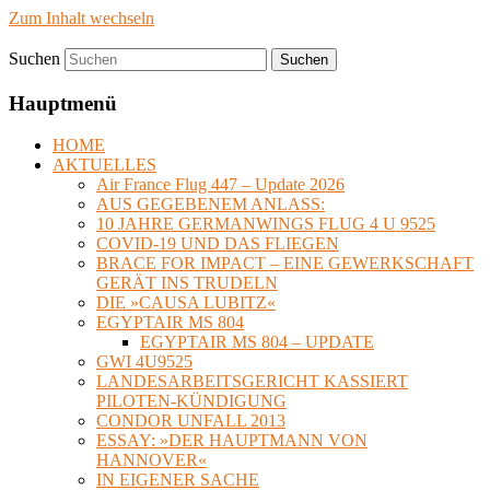
Zum Inhalt wechseln
Suchen
timvanbeveren.de
Hauptmenü
HOME
AKTUELLES
Air France Flug 447 – Update 2026
AUS GEGEBENEM ANLASS:
10 JAHRE GERMANWINGS FLUG 4 U 9525
COVID-19 UND DAS FLIEGEN
BRACE FOR IMPACT – EINE GEWERKSCHAFT
GERÄT INS TRUDELN
DIE »CAUSA LUBITZ«
EGYPTAIR MS 804
EGYPTAIR MS 804 – UPDATE
GWI 4U9525
LANDESARBEITSGERICHT KASSIERT
PILOTEN-KÜNDIGUNG
CONDOR UNFALL 2013
ESSAY: »DER HAUPTMANN VON
HANNOVER«
IN EIGENER SACHE