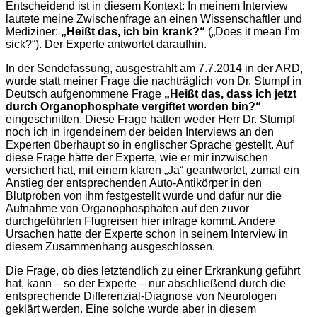
Entscheidend ist in diesem Kontext: In meinem Interview
lautete meine Zwischenfrage an einen Wissenschaftler und
Mediziner:
„Heißt das, ich bin krank?“
(„Does it mean I’m
sick?“). Der Experte antwortet daraufhin.
In der Sendefassung, ausgestrahlt am 7.7.2014 in der ARD,
wurde statt meiner Frage die nachträglich von Dr. Stumpf in
Deutsch aufgenommene Frage
„Heißt das, dass ich jetzt
durch Organophosphate vergiftet worden bin?“
eingeschnitten. Diese Frage hatten weder Herr Dr. Stumpf
noch ich in irgendeinem der beiden Interviews an den
Experten überhaupt so in englischer Sprache gestellt. Auf
diese Frage hätte der Experte, wie er mir inzwischen
versichert hat, mit einem klaren „Ja“ geantwortet, zumal ein
Anstieg der entsprechenden Auto-Antikörper in den
Blutproben von ihm festgestellt wurde und dafür nur die
Aufnahme von Organophosphaten auf den zuvor
durchgeführten Flugreisen hier infrage kommt. Andere
Ursachen hatte der Experte schon in seinem Interview in
diesem Zusammenhang ausgeschlossen.
Die Frage, ob dies letztendlich zu einer Erkrankung geführt
hat, kann – so der Experte – nur abschließend durch die
entsprechende Differenzial-Diagnose von Neurologen
geklärt werden. Eine solche wurde aber in diesem