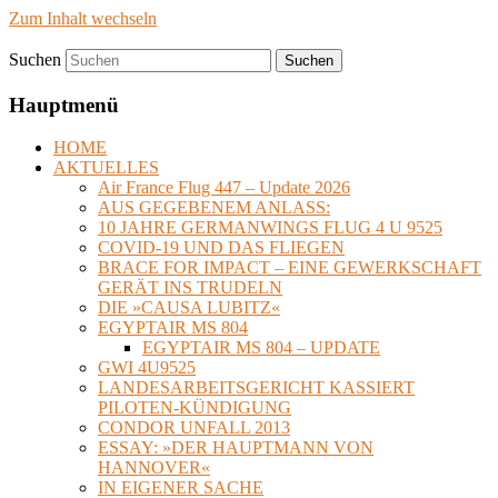
Zum Inhalt wechseln
Suchen
timvanbeveren.de
Hauptmenü
HOME
AKTUELLES
Air France Flug 447 – Update 2026
AUS GEGEBENEM ANLASS:
10 JAHRE GERMANWINGS FLUG 4 U 9525
COVID-19 UND DAS FLIEGEN
BRACE FOR IMPACT – EINE GEWERKSCHAFT
GERÄT INS TRUDELN
DIE »CAUSA LUBITZ«
EGYPTAIR MS 804
EGYPTAIR MS 804 – UPDATE
GWI 4U9525
LANDESARBEITSGERICHT KASSIERT
PILOTEN-KÜNDIGUNG
CONDOR UNFALL 2013
ESSAY: »DER HAUPTMANN VON
HANNOVER«
IN EIGENER SACHE