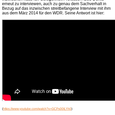
erneut zu interviewen, auch zu genau dem Sachverhalt in
Bezug auf das inzwischen streitbefangene Interview mit ihm
aus dem März 2014 für den WDR. Seine Antwort ist hier:
(
https://www.youtube.com/watch?v=GCPs00ILYh0
)