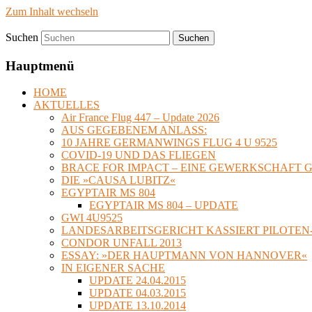
Zum Inhalt wechseln
Suchen
timvanbeveren.de
Hauptmenü
HOME
AKTUELLES
Air France Flug 447 – Update 2026
AUS GEGEBENEM ANLASS:
10 JAHRE GERMANWINGS FLUG 4 U 9525
COVID-19 UND DAS FLIEGEN
BRACE FOR IMPACT – EINE GEWERKSCHAFT 
DIE »CAUSA LUBITZ«
EGYPTAIR MS 804
EGYPTAIR MS 804 – UPDATE
GWI 4U9525
LANDESARBEITSGERICHT KASSIERT PILOTE
CONDOR UNFALL 2013
ESSAY: »DER HAUPTMANN VON HANNOVER«
IN EIGENER SACHE
UPDATE 24.04.2015
UPDATE 04.03.2015
UPDATE 13.10.2014