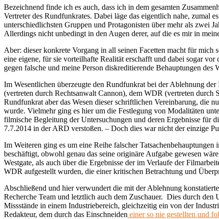
Bezeichnend finde ich es auch, dass ich in dem gesamten Zusammenh
Vertreter des Rundfunkrates. Dabei läge das eigentlich nahe, zumal e
unterschiedlichsten Gruppen und Protagonisten über mehr als zwei Ja
Allerdings nicht unbedingt in den Augen derer, auf die es mir in mein
Aber: dieser konkrete Vorgang in all seinen Facetten macht für mich s
eine eigene, für sie vorteilhafte Realität erschafft und dabei sogar 
gegen falsche und meine Person diskreditierende Behauptungen des W
Im Wesentlichen überzeugte den Rundfunkrat bei der Ablehnung der 
(vertreten durch Rechtsanwalt Cannon), dem WDR (vertreten durch Son
Rundfunkrat aber das Wesen dieser schriftlichen Vereinbarung, die 
wurde. Vielmehr ging es hier um die Festlegung von Modalitäten unter
filmische Begleitung der Untersuchungen und deren Ergebnisse für di
7.7.2014 in der ARD verstoßen. – Doch dies war nicht der einzige
Im Weiteren ging es um eine Reihe falscher Tatsachenbehauptungen i
beschäftigt, obwohl genau das seine originäre Aufgabe gewesen wäre
Westgate, als auch über die Ergebnisse der im Verlaufe der Filmar
WDR aufgestellt wurden, die einer kritischen Betrachtung und Überpr
Abschließend und hier verwundert die mit der Ablehnung konstatie
Recherche Team und letztlich auch dem Zuschauer. Dies durch den Ums
Missstände in einem Industriebereich, gleichzeitig ein von der Indust
Redakteur, dem durch das Einschneiden
einer so nie gestellten und f