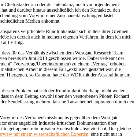
r Chefredakteurin oder der Intendanz, noch von irgendeinem
 hat und darüber hinaus ausschließlich ich den Kontakt zu den
tscheidung vom Vorwurf einer Zuschauertäuschung entlastet.
nterschiedlichen Medien ankommt.
ransparenz verpflichtete Rundfunkanstalt sich mittels ihrer Gremien
erlebe ich derzeit auch in meinem eigenen Verfahren, in dem ich mich
 auf Erfolg.
 dass für das Verhältnis zwischen dem Westgate Research Team
eien bereits im Juni 2013 geschlossen wurde. Dabei verkennt der
greement“ (Vorvertrag/Übereinkommen) zu einem „Vertrag“ erhoben
listischen Arbeit in diesem Fall „exklusiv“ gestattet war, die
utzen. Hiergegen, so Cannon, hatte der WDR mit der Ausstrahlung am
diesen Punkten hat sich der Rundfunkrat überhaupt nicht weiter
dass in dem Beitrag sowohl über den verstorbenen Piloten Richard
n der Sendefassung mehrere falsche Tatsachenbehauptungen durch den
 Vorwurf des Vertrauensmissbrauchs gegenüber dem Westgate
tor einer angeblich Industrie-kritischen Dokumentation über
trie getragenen rein privaten Hochschule absolviert hat. Der gleiche
nterview mit einem wissenschaftlichen Experten
, eine nicht nur in