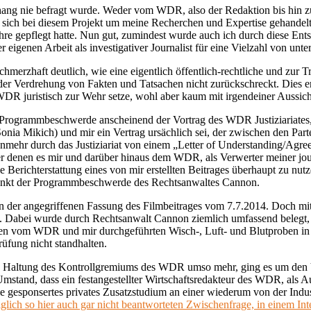
ang nie befragt wurde. Weder vom WDR, also der Redaktion bis hin zu
s sich bei diesem Projekt um meine Recherchen und Expertise gehandelt
hre gepflegt hatte. Nun gut, zumindest wurde auch ich durch diese En
er eigenen Arbeit als investigativer Journalist für eine Vielzahl von u
chmerzhaft deutlich, wie eine eigentlich öffentlich-rechtliche und zur T
vor der Verdrehung von Fakten und Tatsachen nicht zurückschreckt. Dies 
DR juristisch zur Wehr setze, wohl aber kaum mit irgendeiner Aussicht
Programmbeschwerde anscheinend der Vortrag des WDR Justiziariates,
ia Mikich) und mir ein Vertrag ursächlich sei, der zwischen den Part
nunmehr durch das Justiziariat von einem „Letter of Understanding/A
 denen es mir und darüber hinaus dem WDR, als Verwerter meiner journa
e Berichterstattung eines von mir erstellten Beitrages überhaupt zu n
 Punkt der Programmbeschwerde des Rechtsanwaltes Cannon.
n der angegriffenen Fassung des Filmbeitrages vom 7.7.2014. Doch mit 
. Dabei wurde durch Rechtsanwalt Cannon ziemlich umfassend belegt, 
beiten vom WDR und mir durchgeführten Wisch-, Luft- und Blutproben i
üfung nicht standhalten.
rte Haltung des Kontrollgremiums des WDR umso mehr, ging es um den
tand, dass ein festangestellter Wirtschaftsredakteur des WDR, als Au
rie gesponsertes privates Zusatzstudium an einer wiederum von der Indus
olglich so hier auch gar nicht beantworteten Zwischenfrage, in einem I